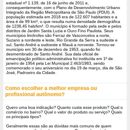
estadual nº 1.139, de 16 de junho de 2011 e,
consequentemente, com o Plano de Desenvolvimento Urbano
Integrado da Região Metropolitana de São Paulo (PDUI). A
população estimada em 2018 era de 122.607 habitantes e a
área é de 99 km², o que resulta numa densidade demográfica
de 1238,45 hab/km². O município é formado pela sede e pelos
distritos de Jardim Santa Luzia e Ouro Fino Paulista. Seus
municípios limítrofes são Ferraz de Vasconcelos a norte,
Suzano a nordeste e leste, Rio Grande da Serra a sudeste e
sul, Santo André a sudoeste e Mauá a noroeste. Tornou-se
município em 30 de dezembro de 1953, quando foi
desmembrado de Santo André. Sua data oficial de
emancipação político-administrativa foi instituída em 1º de
janeiro de 1954 pela Lei Municipal 2.463/1983, sendo
comemorado o seu aniversário no dia 19 de março, dia de São
José, Padroeiro da Cidade.
Como escolher a melhor empresa ou
profissional autônomo?
Quero uma boa indicação? Quanto custa esse produto? Qual o
comércio no bairro? Qual o valor do produto ou serviço? Quais
os principais tipos?
Geralmente essas são as dúvidas mais comuns de quem